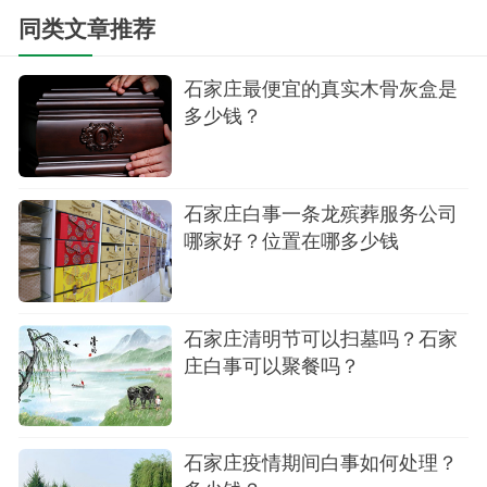
后边还有个尊贵套餐和至臻套餐，在这就不多
同类文章推荐
介绍了，因为那两个是针对20人以上，40人以上办
理的。疫情期间，可能不允许那么多人。
石家庄最便宜的真实木骨灰盒是
多少钱？
以上就是石家庄办丧事规定及白事价格相关介
绍，更详细你可以咨询400-0970680
石家庄白事一条龙殡葬服务公司
哪家好？位置在哪多少钱
石家庄清明节可以扫墓吗？石家
庄白事可以聚餐吗？
石家庄疫情期间白事如何处理？