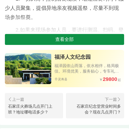
少人员聚集，提倡异地亲友视频遥祭，尽量不到现
场参加祭奠。
2.如果来现场参加人员，要进行测温、扫码、登
记、佩戴口罩、保持1米距离等。
查看全部
3.办理存、取骨灰及祭奠先人等业务的家属，每
福泽人文纪念园
户最多可进入5人，进入家属须正确佩戴口罩，主动
福泽园依山而落，依水相伴，格局极
出示绿色健康码及行程码，经检测体温正常者，方
佳。环境优美，服务贴心，专车礼
遇。
29800
可入内。
灵寿县
二、石家庄白事价格
简朴套餐：适合家人参加的告别仪式￥4800
石家庄火葬场几点开门上
石家庄纪念堂营业时间多
班？地址哪电话多少？
会？现在几点开门？
温馨套餐：适合10-20人参加的告别仪式￥8800