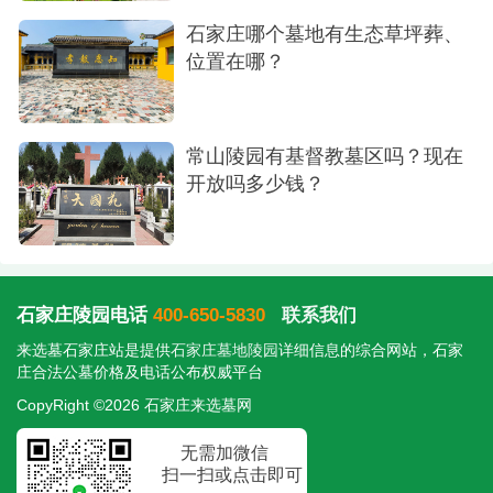
石家庄哪个墓地有生态草坪葬、
位置在哪？
常山陵园有基督教墓区吗？现在
开放吗多少钱？
石家庄陵园电话
400-650-5830
联系我们
来选墓石家庄站是提供
石家庄墓地陵园
详细信息的综合网站，石家
庄合法公墓价格及电话公布权威平台
CopyRight ©2026 石家庄来选墓网
无需加微信
扫一扫或点击即可