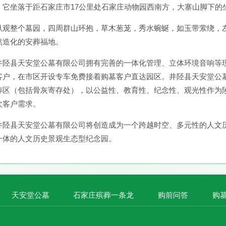
，它坐落于距石家庄市17公里处石家庄动物园西南方，大寨山脚下的
纵观整个墓园，四周群山环抱，草木葱茏，秀水蜿蜒，如玉带萦绕，
然造化的安葬福地。
井陉县天安堂公墓有限公司拥有完善的一体化管理、立体环境音响等
客户，在市区开设专车免费接着购墓客户直达园区。井陉县天安堂公
葬区（包括骨灰寄存处），以公益性、教育性、纪念性、观光性作为
次客户需求。
井陉县天安堂公墓有限公司将创造成为一个跨越时空、多元性的人文
一体的人文历史景观生态型纪念园。
天安堂公墓
石家庄殡葬一条龙
购前问答
购