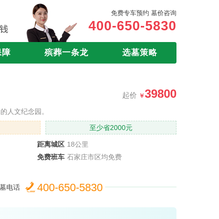
免费专车预约 墓价咨询
400-650-5830
保障
殡葬一条龙
选墓策略
39800
起价
体的人文纪念园。
至少省2000元
距离城区
18公里
免费班车
石家庄市区均免费
400-650-5830
墓电话