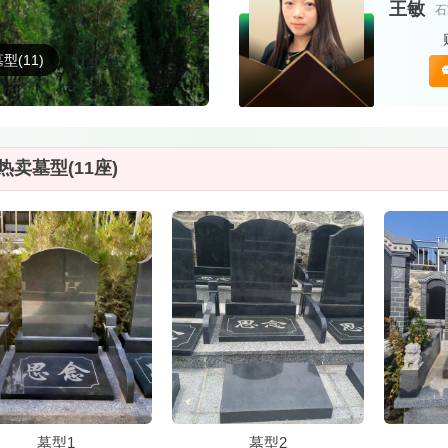
王敏
石
型(11)
热卖墓型(11座)
墓型1
墓型2