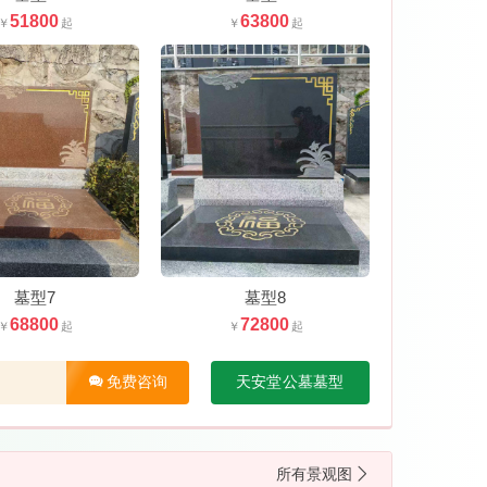
51800
63800
墓型7
墓型8
68800
72800
免费咨询
天安堂公墓墓型
所有景观图