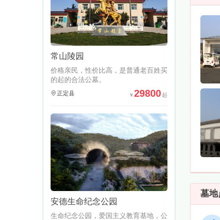
常山陵园
价格亲民，性价比高，是普通老百姓买
的起的合法公墓。
29800
正定县
墓地
安德生命纪念公园
生命纪念公园，爱国主义教育基地，公