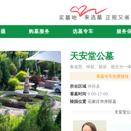
专题
购墓服务
选墓专车
服务
天安堂公墓
集追思、悼祖、旅游、观光为一
看墓专车免费接送
所在区域
井陉县
看墓时间
8:00-17:00
陵园位置
石家庄市井陉县
天安堂公