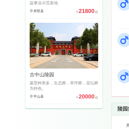
益事业示范基地
21800
井陉县
古中山陵园
墓型种类多，生态葬，草坪葬，花坛葬
为特色。
20000
平山县
陵园