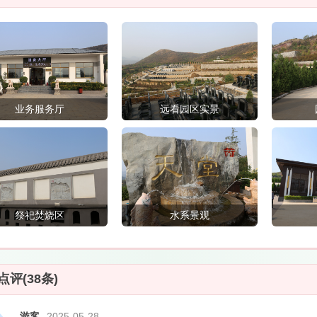
业务服务厅
远看园区实景
祭祀焚烧区
水系景观
点评(38条)
游客
2025-05-28