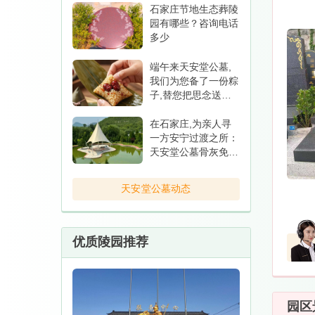
石家庄节地生态葬陵
园有哪些？咨询电话
多少
端午来天安堂公墓,
我们为您备了一份粽
子,替您把思念送到
亲人跟前
在石家庄,为亲人寻
一方安宁过渡之所：
天安堂公墓骨灰免费
寄存三年
天安堂公墓动态
优质陵园推荐
园区景