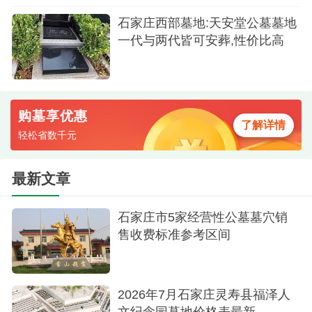
以草坪葬的形式免费或低成本为逝者提供安息之
石家庄西部墓地:天安堂公墓墓地
所。2025年4月有12个家庭参与了这项活动，2026
一代与两代皆可安葬,性价比高
年4月又有更多家庭通过覆土播种、撒花瓣、悬挂祈
福带等简约庄重的仪式，完成了对亲人的温柔送
别。这种由政府主办、园区承办的公益活动，既体
购墓享优惠
了解详情
现了对生命的尊重，也实实在在地推动了绿色殡葬
轻松省数千元
理念的普及。
最新文章
如果更看重交通的便利性和市区距离，燕赵龙
凤陵园可能更方便一些；如果希望选择一处由政府
石家庄市5家经营性公墓墓穴销
主导建设的公益性园区，并且愿意接受更加纯粹的
售收费标准参考区间
生态理念，那么大峪山生命纪念园会是一个让人安
心的选择。两处都在鹿泉区，相距也不算太远，建
议您可以抽时间分别去实地看一看，感受一下园区
2026年7月石家庄灵寿县福泽人
文纪念园墓地价格表最新