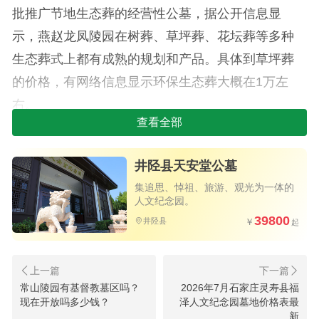
批推广节地生态葬的经营性公墓，据公开信息显
示，燕赵龙凤陵园在树葬、草坪葬、花坛葬等多种
生态葬式上都有成熟的规划和产品。具体到草坪葬
的价格，有网络信息显示环保生态葬大概在1万左
右。
查看全部
再来看大峪山生命纪念园，
这座陵园是2023年
石家庄市重点民生工程之一，由石家庄交投集团打
井陉县天安堂公墓
造，填补了石家庄市本级没有公益性公墓的空白。
集追思、悼祖、旅游、观光为一体的
人文纪念园。
它的位置也在鹿泉区，紧邻鹿泉殡仪馆和市动物
39800
井陉县
园，坐落在大峪山脚下，是一处集安葬、祭拜、追
思于一体的大型山地陵园。大峪山生命纪念园在生
态草坪葬方面的规划力度相当大，园区内专门划出
常山陵园有基督教墓区吗？
2026年7月石家庄灵寿县福
了21亩的节地生态葬区"文昌园"，包含了文竹苑等六
现在开放吗多少钱？
泽人文纪念园墓地价格表最
个特色苑区。这里的环境以松柏和草坪为主，逝者
新