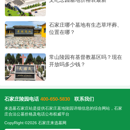
的整体环境和氛围，看看哪一处更符合家人对"归于
自然"的那份理解与期待。
石家庄哪个墓地有生态草坪葬、
位置在哪？
常山陵园有基督教墓区吗？现在
开放吗多少钱？
石家庄陵园电话
400-650-5830
联系我们
来选墓石家庄站是提供
石家庄墓地陵园
详细信息的综合网站，石家
庄合法公墓价格及电话公布权威平台
CopyRight ©2026 石家庄来选墓网