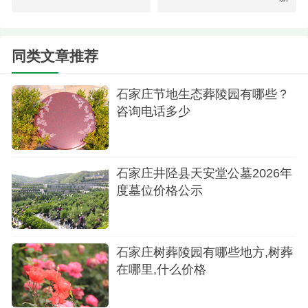
长眠于茵茵绿草之下，枝条轻抚着卧碑，给人一种
安宁而自然的感受。
同类文章推荐
石家庄节地生态葬陵园有哪些？
咨询电话多少
石家庄井陉县天安堂公墓2026年
度墓位价格公示
龙凤陵园草地
石家庄树葬陵园有哪些地方,树葬
值得一提的是，大峪山生命纪念园从2025年开
在哪里,什么价格
始，连续两年在清明节前后举办公益节地生态葬活
动，由石家庄市民政局主办，面向社会征集报名，