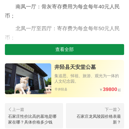
南凤一厅：骨灰寄存费用为每盒每年40元人民
币；
北凤一厅至四厅：寄存费为每盒每年50元人民
币；
北凤正厅：鉴于其优越的位置，骨灰寄存费用
查看全部
相对稍高，为每盒每年60元人民币。
井陉县天安堂公墓
这些寄存区域均按照不同档次和环境布局精心
集追思、悼祖、旅游、观光为一体的
设计，满足不同家庭的需求，确保每位故去的亲人
人文纪念园。
39800
得以在宁静舒适的环境中得到永久的安息。
井陉县
至于如何前往鹿泉双凤山陵园，市民可以选择
乘坐公共交通工具。石家庄市内25路公交车和旅游7
石家庄性价比高的墓地是哪
石家庄龙凤陵园价格表最
路公交车都设有直达线路，从市区出发，穿越繁华
家在哪？具体价格多少钱
新？