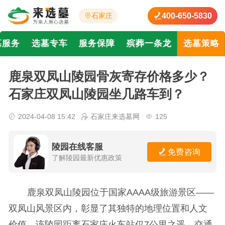
400-650-5830
石家庄
墓服务
选墓专车
服务保障
殡葬一条龙
选墓策略
鹿泉双凤山陵园骨灰寄存价格多少？
石家庄双凤山陵园坐几路车到？
2024-04-08 15:42
石家庄来选墓网
125
陵园在线客服
免费咨询
了解陵园最新优惠政策
鹿泉双凤山陵园位于国家AAAA级旅游景区——
双凤山风景区内，彰显了其独特的地理位置和人文
价值。该陵园距离石家庄火车站仅7公里之遥，交通