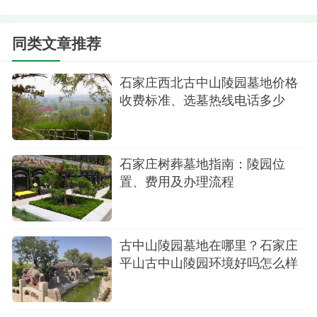
除了树葬服务外，古中山陵园还提供了壁葬服
务。壁葬是将逝者的骨灰安葬于特制墙壁中的方
同类文章推荐
式，既节省土地资源又美观实用。由于壁葬服务的
特殊性，具体价格可能因所选服务项目的不同而有
石家庄西北古中山陵园墓地价格
所差异。有意向选择壁葬服务的家属可以联系陵园
收费标准、选墓热线电话多少
进行详细咨询。
古中山陵园作为石家庄平山县的一处知名生态
石家庄树葬墓地指南：陵园位
葬墓地，以其独特的树葬和壁葬服务为逝者提供了
置、费用及办理流程
一个与大自然和谐共生的安息之所。
古中山陵园墓地在哪里？石家庄
平山古中山陵园环境好吗怎么样