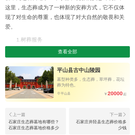
这里，生态葬成为了一种新的安葬方式，它不仅体
现了对生命的尊重，也体现了对大自然的敬畏和关
爱。
1.树葬服务
查看全部
树葬是古中山陵园的一项特色服务，它将逝者
的骨灰安葬于树木之下，让逝者的生命以另一种方
平山县古中山陵园
式延续。这种安葬方式不仅节约了土地资源，也实
墓型种类多，生态葬，草坪葬，花坛
现了逝者与大自然的和谐共存。在古中山陵园，树
葬为特色。
葬的价格大致在2万元左右，提供了多种不同的样式
20000
平山县
供家属选择。家属可以根据自己的喜好和预算，选
择最适合自己亲人的树葬方式。
石家庄生态葬墓地有哪些？
石家庄井陉县生态葬价格多
2.壁葬服务
石家庄生态葬墓地价格多少
少钱