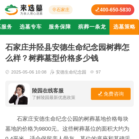
400-650-5830
石家庄
墓服务
选墓专车
服务保障
殡葬一条龙
选墓策略
石家庄井陉县安德生命纪念园树葬怎
么样？树葬墓型价格多少钱
2025-05-06 10:08
安德生命纪念园
97
陵园在线客服
免费咨询
了解陵园最新优惠政策
石家庄安德生命纪念公园的树葬墓地价格每块
墓地的价格为9800元。这些树葬墓位的面积大约为
0.4平米，适合保留亲人骨灰。墓位的底座和墓碑采