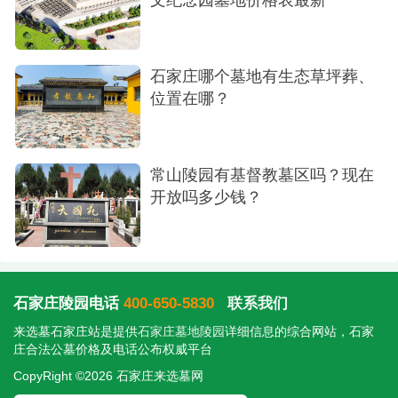
石家庄哪个墓地有生态草坪葬、
位置在哪？
常山陵园有基督教墓区吗？现在
开放吗多少钱？
石家庄陵园电话
400-650-5830
联系我们
来选墓石家庄站是提供
石家庄墓地陵园
详细信息的综合网站，石家
庄合法公墓价格及电话公布权威平台
CopyRight ©2026 石家庄来选墓网