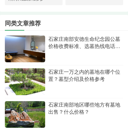
陵园环境一角
为了响应国家“绿色殡葬、生态殡葬”的号召，安
同类文章推荐
德生命纪念公园不仅推出了生态树葬，还推出了节
约土地的草坪葬卧碑。卧碑的价格根据碑型及占地
石家庄南部安德生命纪念园公墓
面积的大小有所不同，家属可以在实地考察时进行
价格收费标准、选墓热线电话多
详细咨询。
少
石家庄一万之内的墓地在哪个位
置？墓型介绍及价格参考
石家庄南部地区哪些地方有墓地
出售？什么价格？