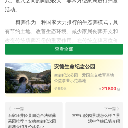
穴。墓穴之间的间距较大，非常方便家属进行扫墓
活动。
树葬作为一种国家大力推行的生态葬模式，具
有节约土地、改善生态环境、减少家属丧葬开支和
改变传统殡葬习俗的重要作用。在传统立碑墓位价
格不断攀升的今天，许多家属更倾向于通过树葬的
查看全部
方式安葬亲人的骨灰。
安德生命纪念公园
生命纪念公园，爱国主义教育基地，
公益事业示范基地
21800
井陉县
石家庄井陉县周边合法树葬
古中山陵园景观怎么样？景
墓园推荐？安德生命纪念园
观中华姓氏墙介绍
树葬介绍及价格多少