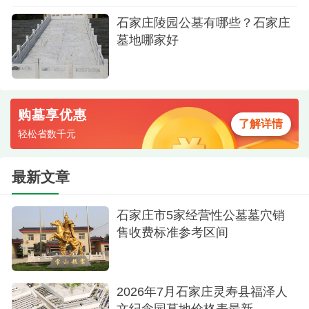
石家庄陵园公墓有哪些？石家庄
安葬服务费：约几百
墓地哪家好
骨灰寄存：短期寄存约200~500元/年。
受墓区位置、材料等因素影响，具体以现场为
准，常山陵园是正规公墓，如果需要更详细的报价
购墓享优惠
了解详情
单或墓型图，建议直接联系陵园销售，他们会提供
轻松省数千元
最新信息及优惠政策。
最新文章
石家庄市5家经营性公墓墓穴销
售收费标准参考区间
2026年7月石家庄灵寿县福泽人
文纪念园墓地价格表最新