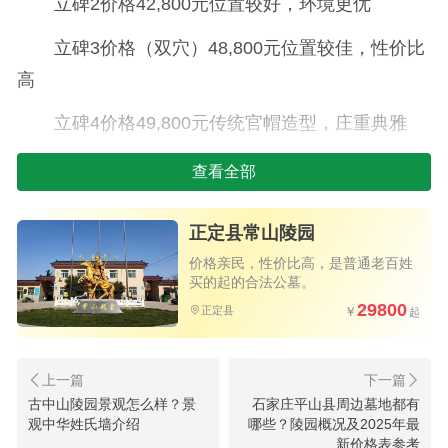
立碑2价格
42,800元位置较好，环境更优
立碑3价格
（双穴）48,800元位置较佳，性价比
高
立碑4价格
49,800元传统官帽造型，庄重典雅
立碑5价格
79,800元高端墓区，地理位置极佳
查看全部
立碑6价格
78,800元环境静谧，环境优美
正定县常山陵园
立碑优势：庄重典雅，符合传统殡葬习俗，维
价格亲民，性价比高，是普通老百姓
护方便。
买的起的合法公墓。
29800
正定县
古中山陵园景观怎么样？景
石家庄平山县周边墓地都有
观中华姓氏墙介绍
哪些？陵园概况及2025年最
新价格表参考