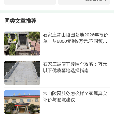
同类文章推荐
陵园环境
石家庄常山陵园墓地2026年报价
单：从6800元到9万元,不同预算
二、生态葬（树葬/草坪葬/花坛葬）
怎么选？
生态葬一般性价比高，生态环保，具体生态葬
详情或者价格咨询陵园电话
石家庄最便宜陵园全攻略：万元
以下优质墓地选择指南
生态葬优势：环保、价格低，部分可享受政府
补贴。
三、其他费用
常山陵园服务怎么样？家属真实
评价与避坑建议
管理费：按墓位价格的5%~10%（20年一次性
收取）。