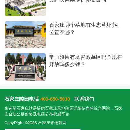
石家庄哪个墓地有生态草坪葬、
位置在哪？
常山陵园有基督教墓区吗？现在
开放吗多少钱？
石家庄陵园电话
400-650-5830
联系我们
来选墓石家庄站是提供
石家庄墓地陵园
详细信息的综合网站，石家
庄合法公墓价格及电话公布权威平台
CopyRight ©2026 石家庄来选墓网