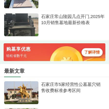
祥云立碑
39800元的价格定位处于园区中端立碑的合理区
石家庄常山陵园几点开门,2025年
间，同类型立碑价格多在37800元至42800元之间，
10月销售墓地最新价格表
这款荷花图案的墓碑可谓兼具艺术美感与性价比。
而且陵园提供免费的看墓专车服务，家属只需
提前拨打400-650-5830预约，即可亲临园区，在专
购墓享优惠
了解详情
业顾问陪同下近距离感受这款荷花墓碑的温润质感
轻松省数千元
与园区“四水环绕”的吉地格局。选择这样一方镌刻着
最新文章
荷花的福地，不仅是让亲人的骨灰得到安放，更是
让“花中君子”的精神在岁月中静静绽放，陪伴后代在
石家庄市5家经营性公墓墓穴销
每一次祭扫时，都能感受到那份清净超脱的心灵慰
售收费标准参考区间
藉。