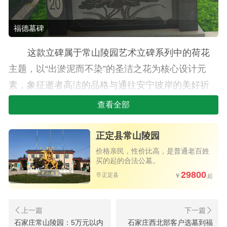
福德墓碑
这款立碑属于常山陵园艺术立碑系列中的荷花
主题，以“出淤泥而不染”的圣洁之花为核心设计元
素，象征逝者高洁的品格与通往安宁彼岸的美好祈
愿。墓碑整体设计精巧，将荷花的清雅姿态通过精
查看全部
湛的石雕工艺呈现于碑身，无论是顶部的荷花勾勒
还是碑座的浮雕点缀，都让冰冷的石材透出柔和的
正定县常山陵园
生命力。
价格亲民，性价比高，是普通老百姓
买的起的合法公墓。
作为经河北省民政厅批准（冀墓证字第12号）
29800
正定县
的正规经营性公墓，常山陵园隶属于正定县民政
局，国营资质确保了每一处墓位的产权清晰与服务
的规范可靠。
石家庄常山陵园：5万元以内
石家庄西北部客户选墓到福