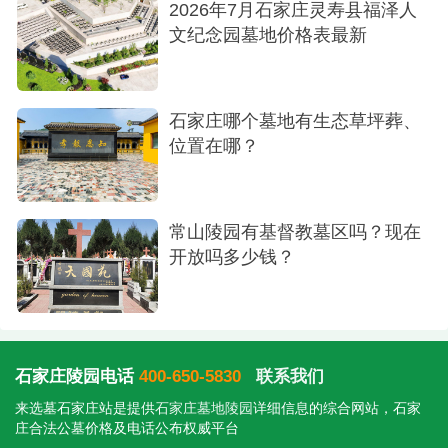
2026年7月石家庄灵寿县福泽人
文纪念园墓地价格表最新
石家庄哪个墓地有生态草坪葬、
位置在哪？
常山陵园有基督教墓区吗？现在
开放吗多少钱？
石家庄陵园电话
400-650-5830
联系我们
来选墓石家庄站是提供
石家庄墓地陵园
详细信息的综合网站，石家
庄合法公墓价格及电话公布权威平台