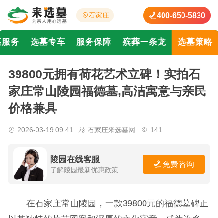
400-650-5830
石家庄
墓服务
选墓专车
服务保障
殡葬一条龙
选墓策略
39800元拥有荷花艺术立碑！实拍石
家庄常山陵园福德墓,高洁寓意与亲民
价格兼具
2026-03-19 09:41
石家庄来选墓网
141
陵园在线客服
免费咨询
了解陵园最新优惠政策
在石家庄常山陵园，一款39800元的福德墓碑正