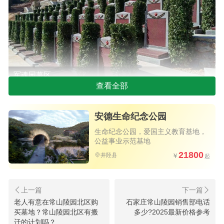
军魂园墓区
查看全部
在军人墓位的具体配置上，安德公墓提供了多
样化的选择方案。基础型军人墓碑价格从1万元左右
安德生命纪念公园
起步，采用优质花岗岩材质，碑体设计融入五角
生命纪念公园，爱国主义教育基地，
公益事业示范基地
星、钢枪等军事元素；中档配置（2-3万元）增加了
21800
井陉县
个性化铭文雕刻和专属装饰；而高端定制区（5万元
以上）则提供独立景观位和更丰富的艺术造型。所
有军人墓位均享受永久使用权，并享有园区特别维
老人有意在常山陵园北区购
石家庄常山陵园销售部电话
护服务。值得一提的是，对于荣立战功的烈士，公
买墓地？常山陵园北区有搬
多少?2025最新价格参考
迁的计划吗？