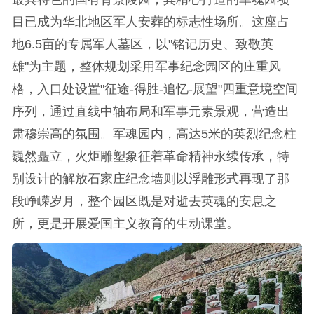
目已成为华北地区军人安葬的标志性场所。这座占
地6.5亩的专属军人墓区，以"铭记历史、致敬英
雄"为主题，整体规划采用军事纪念园区的庄重风
格，入口处设置"征途-得胜-追忆-展望"四重意境空间
序列，通过直线中轴布局和军事元素景观，营造出
肃穆崇高的氛围。军魂园内，高达5米的英烈纪念柱
巍然矗立，火炬雕塑象征着革命精神永续传承，特
别设计的解放石家庄纪念墙则以浮雕形式再现了那
段峥嵘岁月，整个园区既是对逝去英魂的安息之
所，更是开展爱国主义教育的生动课堂。