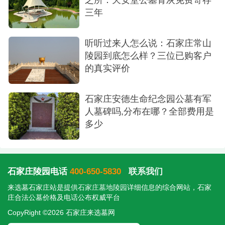
三年
听听过来人怎么说：石家庄常山
陵园到底怎么样？三位已购客户
的真实评价
石家庄安德生命纪念园公墓有军
人墓碑吗,分布在哪？全部费用是
多少
石家庄陵园电话
400-650-5830
联系我们
来选墓石家庄站是提供
石家庄墓地陵园
详细信息的综合网站，石家
庄合法公墓价格及电话公布权威平台
CopyRight ©2026 石家庄来选墓网