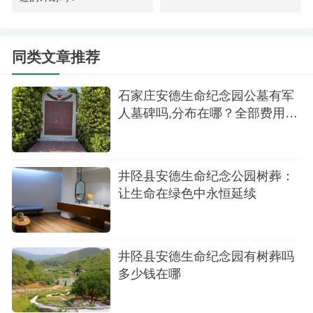
墓还提供额外的优惠政策和服务礼遇，充分体现社
会对军人的崇高敬意。
同类文章推荐
从井陉县安德公墓的整体价格走势来看，作为
石家庄周边最年轻的合法陵园，其价格体系呈现出
石家庄安德生命纪念园公墓有军
稳中有升的趋势。普通墓区价格近年来保持年均5-
人墓碑吗,分布在哪？全部费用是
8%的涨幅，而军魂园由于土地资源的稀缺性和纪念
多少
价值的特殊性，价格增长幅度略高于普通区域。公
墓的国企背景确保了土地使用的长期合法性，严格
井陉县安德生命纪念公园树葬：
的资金监管制度也保障了购墓者的合法权益。随着
让生命在绿色中永恒延续
石家庄城市发展和人们对殡葬品质要求的提升，安
德公墓凭借其优越的地理位置（距市区仅40分钟车
井陉县安德生命纪念园有树葬吗
程）、完善的配套设施和独具特色的园区规划，正
多少钱在哪
吸引着越来越多注重文化传承与精神寄托的家庭前
来选择。