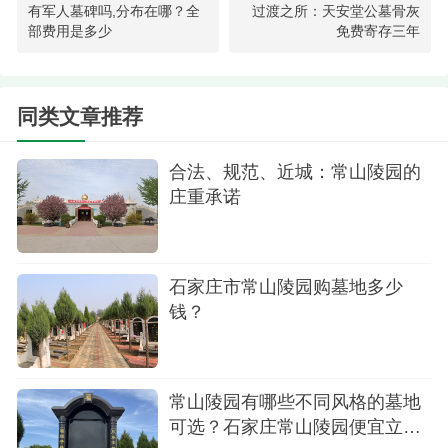
所以如果时间紧、精力有限，提前做好功课、锁定
有军人墓碑吗,分布在哪？全
过渡之所：天安堂公墓骨灰
目标范围真的很重要。其次，陆先生选常山的原因
部费用是多少
免费寄存三年
特别实在：近。住在石家庄市区的人都知道，祭奠
这件事不是一次两次，而是年年都要去。如果墓地
同类文章推荐
太远，每次去都像出一趟远门，时间长了真吃不
消。常山陵园就在正定，离市区近，这个优势在每
合法、规范、近城：常山陵园的
年清明、寒衣节的时候就体现出来了。另外还有一
庄重承诺
个细节：亲人有好友也在这。中国人讲究“入土为
邻”，亲人走了，能和战友、老相识安息在同一片园
石家庄市常山陵园购墓地多少
子里，也是个心理慰藉。陆先生还特意提到亲人当
钱？
过兵——常山陵园有军魂园专区，专门安葬退役军
人，这也是他选择常山的一个重要原因。
杜先生：环境宁静，管理有序
常山陵园有哪些不同风格的墓地
可选？石家庄常山陵园便宜立碑
“常山陵园地理位置优越，墓地环境宁静，景色