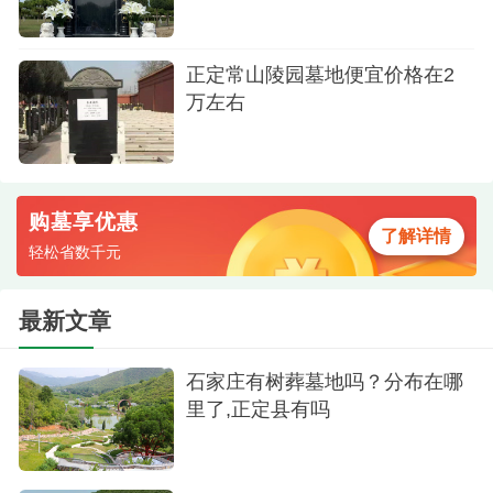
价格是多少？
怡人。墓地内绿树成荫，管理有序，为逝者提供了
一个和谐、宁静的长眠之地。家庭选择常山陵园，
正定常山陵园墓地便宜价格在2
通常是为了给予逝者一个安详、尊严的永眠环境，
万左右
同时也为了家人提供一个平和、怀念的场所。”
购墓享优惠
了解详情
轻松省数千元
最新文章
石家庄有树葬墓地吗？分布在哪
里了,正定县有吗
祭祀台