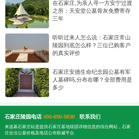
在石家庄,为亲人寻一方安宁过渡
李先生的评价更侧重于环境和感受。他说“绿树
之所：天安堂公墓骨灰免费寄存
三年
成荫”、“景色怡人”，这不是客套话。常山陵园坐落
在正定县城西北，背靠恒山余脉，园区的绿化覆盖
听听过来人怎么说：石家庄常山
率确实很高。你亲自去过就知道，不像有些陵园光
陵园到底怎么样？三位已购客户
秃秃的、全是石头，常山给人的感觉更像一个安静
的真实评价
的大公园。另外李先生特别提到了“管理有序”——这
三个字看着简单，其实很重要。有些小陵园没人
石家庄安德生命纪念园公墓有军
人墓碑吗,分布在哪？全部费用是
管，杂草丛生、碑歪了也没人扶，祭扫的时候心里
多少
真不是滋味。而正规的陵园有专人维护绿化、定期
清扫道路，这种“有序”本身就是对逝者的尊重。
临时
：专业团队，让人安心
石家庄陵园电话
400-650-5830
联系我们
来选墓石家庄站是提供
石家庄墓地陵园
详细信息的综合网站，石家
“常山陵园坐落在风景秀美的地区，常山陵园是
庄合法公墓价格及电话公布权威平台
一个宁静、舒适的陵园。墓地环境整洁，管理团队