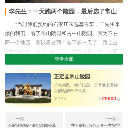
李先生：一天跑两个陵园，最后选了常山
“当时我们预约的石家庄来选墓专车，王先生来
接的我们，看了常山陵园和古中山陵园。因为不在
同一个地区，所以看这两个差不多一天了，路上占
的时间较多。家人们对比下，最终选择了常山陵园
查看全部
一块墓碑。一来距离市区近，以后祭奠方便；二来
这里有家里亲人好友也在这。忘了说了，亲人之前
正定县常山陵园
当过兵。非常感谢王先生，为我们考虑很多，省去
价格亲民，性价比高，是普通老百姓
很多不必要麻烦，一天下来为亲人选好安息之地。”
买的起的合法公墓。
29800
正定县
陆先生的这段评价，信息量其实挺大的。首
先，他提到了一个很实际的问题——看墓很耗时。
两个陵园不在一个方向，路上就要花大半天时间。
石家庄安德生命纪念园公墓
在石家庄,为亲人寻一方安宁