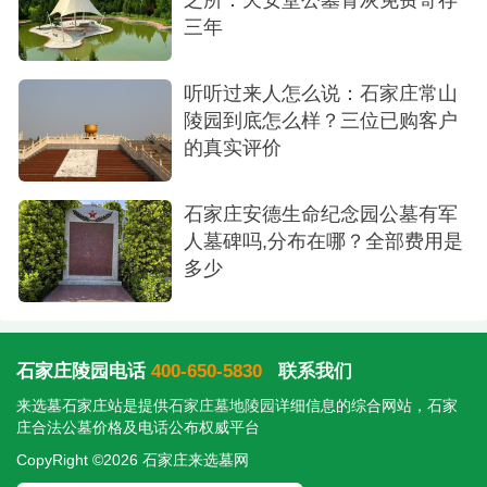
骨灰寄存的费用根据场所不同有所差异，总体
三年
而言非常惠民。
殡仪馆（火葬场）：费用相对最低，约为每年
听听过来人怎么说：石家庄常山
陵园到底怎么样？三位已购客户
50元左右。具体费用需咨询当地火葬场。
的真实评价
经营性陵园：费用略高于殡仪馆，大致区间为
每年50元至100元。部分陵园为吸引客户，会推出首
石家庄安德生命纪念园公墓有军
年免费或阶段性免费的优惠政策，长期寄存的后续
人墓碑吗,分布在哪？全部费用是
多少
费用也较为合理。
短期临时寄存：可选择石家庄市殡仪馆，费用
低廉。长期安放或为购墓做准备建议选择经营性陵
石家庄陵园电话
400-650-5830
联系我们
园。不仅环境肃穆宁静，而且经常有优惠活动，综
来选墓石家庄站是提供
石家庄墓地陵园
详细信息的综合网站，石家
合性价比更高。
庄合法公墓价格及电话公布权威平台
CopyRight ©2026 石家庄来选墓网