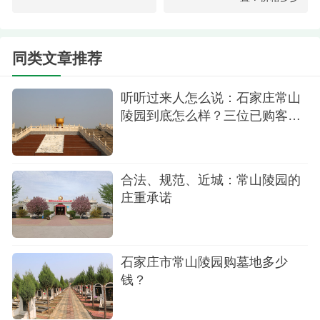
古中山陵园：园区环境良好，提供单双穴等多
种格位选择，并时常推出免费寄存半年或一年的优
惠活动，性价比高。
同类文章推荐
天安堂公墓：寄存设施完善，提供高、中、低
听听过来人怎么说：石家庄常山
不同档次的格位，满足不同家庭的个性化需求。
陵园到底怎么样？三位已购客户
安德生命纪念公园：作为新建墓园，基础设施
的真实评价
标准高，骨灰寄存处位于业务厅内，环境干净整
洁、清幽静谧。
合法、规范、近城：常山陵园的
庄重承诺
石家庄市常山陵园购墓地多少
钱？