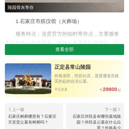
陵园骨灰寄存
1.石家庄市殡仪馆（火葬场）
服务特点：这是官方的临时寄存点，主要服务
于在本馆火化的逝者。空间主要用于短期周转，对
查看全部
非本馆火化的骨灰接收可能有限制。
注意事项：如果计划长期寄存或未来直接安
正定县常山陵园
葬，建议将骨灰转存至专门的陵园，以避免二次搬
价格亲民，性价比高，是普通老百姓
买的起的合法公墓。
迁。
29800
正定县
2.经营性陵园（长期寄存首选）
常山陵园：寄存服务灵活，可根据家属需求选
择长期或短期寄存方案。
石家庄树葬哪里有？石家庄
石家庄井陉县有哪些墓地陵
天安堂公墓有树葬吗？
园？井陉县公墓在什么位
置？价格多少