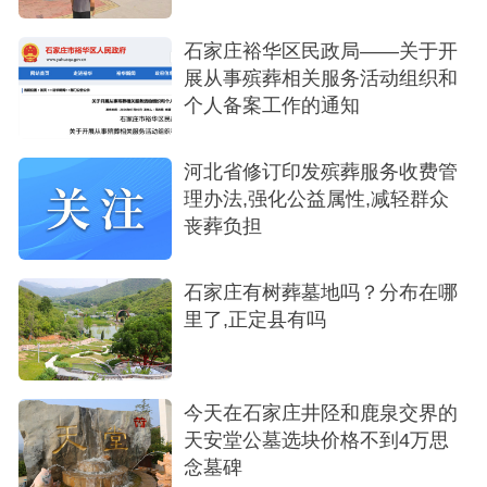
石家庄裕华区民政局——关于开
展从事殡葬相关服务活动组织和
个人备案工作的通知
河北省修订印发殡葬服务收费管
理办法,强化公益属性,减轻群众
丧葬负担
石家庄有树葬墓地吗？分布在哪
里了,正定县有吗
今天在石家庄井陉和鹿泉交界的
天安堂公墓选块价格不到4万思
念墓碑