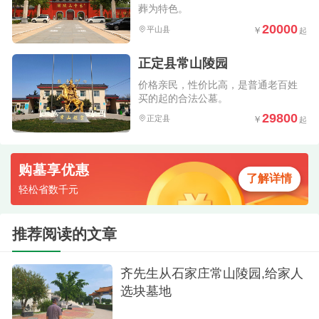
葬为特色。
20000
平山县
正定县常山陵园
价格亲民，性价比高，是普通老百姓
买的起的合法公墓。
29800
正定县
购墓享优惠
了解详情
轻松省数千元
推荐阅读的文章
齐先生从石家庄常山陵园,给家人
选块墓地