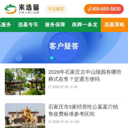
400-650-5830
石家庄
墓服务
选墓专车
服务保障
殡葬一条龙
选墓策略
客户疑答
2026年石家庄古中山陵园有哪些
葬式在售？交通方便吗
2026-07-28
63
石家庄市5家经营性公墓墓穴销
售收费标准参考区间
2026-07-10
138