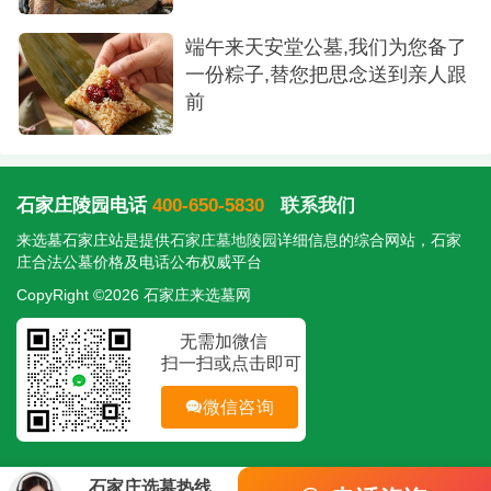
端午来天安堂公墓,我们为您备了
一份粽子,替您把思念送到亲人跟
前
石家庄陵园电话
400-650-5830
联系我们
来选墓石家庄站是提供
石家庄墓地陵园
详细信息的综合网站，石家
庄合法公墓价格及电话公布权威平台
CopyRight ©2026 石家庄来选墓网
无需加微信
扫一扫或点击即可
微信咨询
石家庄选墓热线