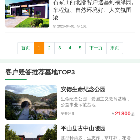
石家庄西北部客户选墓到福泽园,
车程短、自然环境好、人文氛围
浓
2026-04-01
101
首页
1
2
3
4
5
下一页
末页
客户疑答推荐墓地TOP3
安德生命纪念公园
生命纪念公园，爱国主义教育基地，
公益事业示范基地
21800
井陉县
平山县古中山陵园
墓型种类多，生态葬，草坪葬，花坛