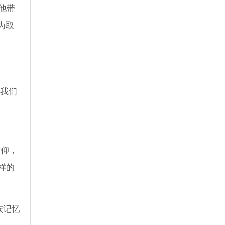
他带
为取
是我们
信仰，
样的
族记忆