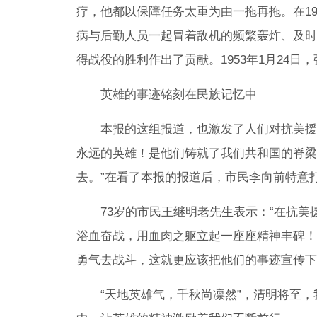
疗，他都以保障任务太重为由一拖再拖。在1
病与后勤人员一起冒着敌机的频繁轰炸、及时
得战役的胜利作出了贡献。1953年1月24
英雄的事迹铭刻在民族记忆中
本报的这组报道，也激发了人们对抗美援
永远的英雄！是他们铸就了我们共和国的脊梁
去。”在看了本报的报道后，市民李向前特意
73岁的市民王继明老先生表示：“在抗
浴血奋战，用血肉之躯立起一座座精神丰碑！
勇气去战斗，这就更应该把他们的事迹宣传下
“天地英雄气，千秋尚凛然”，清明将至