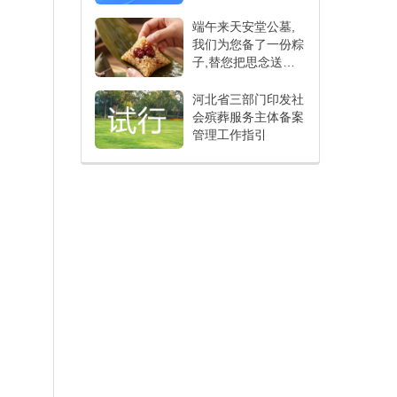
群众丧葬负担
端午来天安堂公墓,
我们为您备了一份粽
子,替您把思念送到
亲人跟前
河北省三部门印发社
会殡葬服务主体备案
管理工作指引