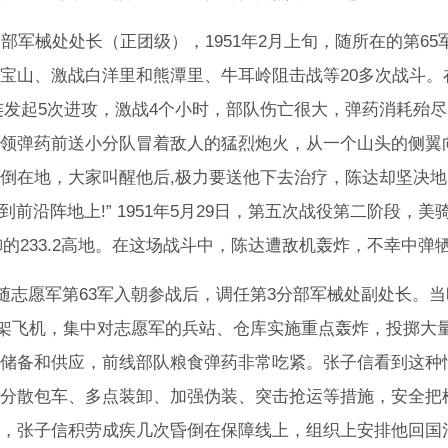
部军械处处长（正团级），1951年2月上旬，随所在的第65
宝山、激战白洋里和熊潭里、牛耳岭阻击战等20多次战斗。
1个连发起5次进攻，激战4个小时，部队伤亡很大，弹药消耗殆
领弹药前送小分队冒着敌人的猛烈炮火，从一个山头的侧翼
倒在地，大家叫醒他后,极力要送他下去治疗，陈达却坚决地
前沿阵地上!” 1951年5月29日，第五次战役第二阶段，美
御的233.2高地。在这场战斗中，陈达遭敌机轰炸，不幸中弹
，随志愿军第63军入朝参战后，调任第3分部军械处副处长。
余架飞机，集中对志愿军的兵站、仓库实施重点轰炸，投掷大
储备和供应，前线部队粮食弹药非常吃紧。张子信看到这种
分散包车、多点装卸、加强伪装、突击抢运等措施，安全把
，张子信积劳成疾几次昏倒在保障线上，组织上安排他回国