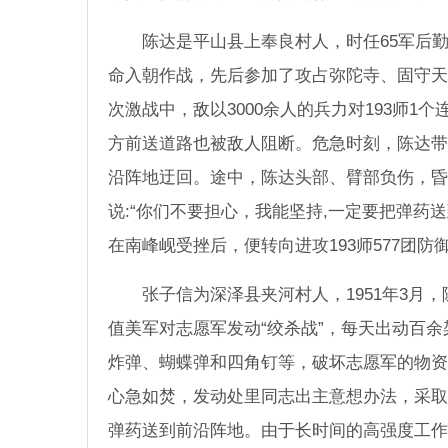
陈达是平山县上奉良村人，时任65军后勤
命入朝作战，先后参加了攻占弥陀寺、固守天
次激战中，敌以3000余人的兵力对193师
方前送道路也被敌人阻断。危急时刻，陈达带
沿阵地迂回。途中，陈达头部、臂部负伤，昏
说:“你们不要担心，我能坚持,一定要把弹药送到
在南峰岘受挫后，便转向进攻193师577团防
张子信为深泽县夹河村人，1951年3月
值美军对志愿军发动“绞杀战”，每天出动百
炸弹、蝴蝶弹和四角钉等，破坏志愿军的物资
心急如焚，发动处里同志出主意想办法，采取
弹药送到前沿阵地。由于长时间的高强度工作