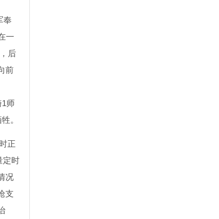
军奉
在一
尽，后
向前
骑1师
牺牲。
当时正
量定时
情况
枪支
治