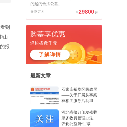
的起的合法公墓。
29800
正定县
。
“看到
购墓享优惠
中山
轻松省数千元
报的报
了解详情
最新文章
石家庄裕华区民政局
——关于开展从事殡
葬相关服务活动组织
和个人备案工作的通
知
河北省修订印发殡葬
服务收费管理办法,
强化公益属性,减轻