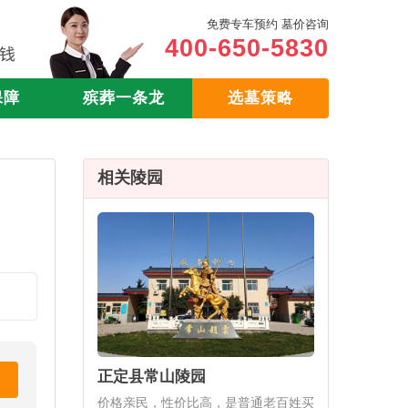
免费专车预约 墓价咨询
400-650-5830
保障
殡葬一条龙
选墓策略
相关陵园
正定县常山陵园
价格亲民，性价比高，是普通老百姓买