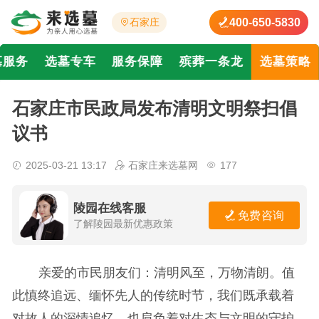
400-650-5830
石家庄
墓服务
选墓专车
服务保障
殡葬一条龙
选墓策略
石家庄市民政局发布清明文明祭扫倡
议书
2025-03-21 13:17
石家庄来选墓网
177
陵园在线客服
免费咨询
了解陵园最新优惠政策
亲爱的市民朋友们：清明风至，万物清朗。值
此慎终追远、缅怀先人的传统时节，我们既承载着
对故人的深情追忆，也肩负着对生态与文明的守护