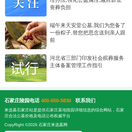
丧葬负担
端午来天安堂公墓,我们为您备了
一份粽子,替您把思念送到亲人跟
前
河北省三部门印发社会殡葬服务
主体备案管理工作指引
石家庄陵园电话
400-650-5830
联系我们
来选墓石家庄站是提供
石家庄墓地陵园
详细信息的综合网站，石家
庄合法公墓价格及电话公布权威平台
CopyRight ©2026 石家庄来选墓网