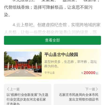
代替纸钱香烛；选择可降解祭品，让哀思不留污
染。
4.云上祭祀。创建虚拟纪念馆，实现跨地域的家
人共祭，让每一份思念都化作滋养山川的绿意，历
久弥新。
查看全部
三心祭胜形，让清明成为情感共鸣的“桥梁”
平山县古中山陵园
5.时空信箱。在墓园或纪念堂设置信箱，书写给
墓型种类多，生态葬，草坪葬，花坛
葬为特色。
故人的信件，由志愿者统一诵读或焚化，让情感有
20000
平山县
处安放。
6.家庭沙龙。召集家人围坐，分享与逝者的温暖
往事，让追忆存入“家庭记忆库”，让思念有声、有
以“殡葬行业创新发展”为主题
石家庄市民政局向全体市民
行业交流沙龙在河北省石家
发出文明祭扫倡议书
情、有温度。
庄市举办