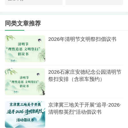
四以爱为名，让清明成为社会共治的“课堂”
7.共享共祭。为孤寡老人、异地游子提供代祭扫
同类文章推荐
服务，由志愿者敬献鲜花、传递祝福，让关怀跨越
2026年清明节文明祭扫倡议书
血缘。
8.志愿同行。党员、学生、社区骨干组成志愿队
伍，引导规范祭扫行为，及时劝阻露天焚烧等陋
习。
2026石家庄安德纪念公园清明节
祭扫安排（含班车预约）
五童声清朗，让清明成为生命教育的“启蒙”
9.感知生命。开展家长与孩子共植“生命树”亲子
京津冀三地关于开展“追寻·2026·
活动，讲述生命轮回的故事，在自然中理解离别与
清明祭英烈”活动倡议书
成长。
10.传播践行。鼓励儿童绘制清明主题画作，或