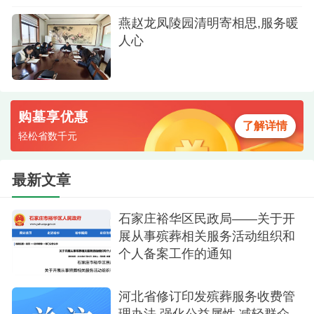
参与传统祭祀礼仪演示，当好“小小文明使者”，让文
燕赵龙凤陵园清明寄相思,服务暖
人心
化根脉代代相传。市民朋友们，文明始于心，践于
行。让我们携手同行，以文明之举守护青山绿水，
以创新之思传承文化根脉，以共治之力构筑社会温
情。愿这个清明，哀思如细雨润物无声，文明似春
购墓享优惠
了解详情
风吹拂心田。
轻松省数千元
最新文章
石家庄裕华区民政局——关于开
展从事殡葬相关服务活动组织和
个人备案工作的通知
河北省修订印发殡葬服务收费管
理办法,强化公益属性,减轻群众