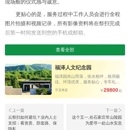
现场般的仪式感与诚意。
更贴心的是，服务过程中工作人员会进行全程
图片拍摄和视频记录，所有影像资料将在祭扫完成
后第一时间发送到您的手机或邮箱。
您可以随时随地打开观看，仿佛身临其境，亲
查看全部
眼见证亲人墓前被悉心照料、恭敬祭拜的全过程。
福泽人文纪念园
福泽园依山而落，依水相伴，格局极
佳。环境优美，服务贴心，专车礼
遇。
29800
灵寿县
代客祭扫
云祭扫如何避坑？业内人士
这个五一,在石家庄常山陵园
这不仅仅是完成一次祭扫任务，更是一场跨越
支招：看资质、防套路、保
为爱寻一处山水安息
隐私