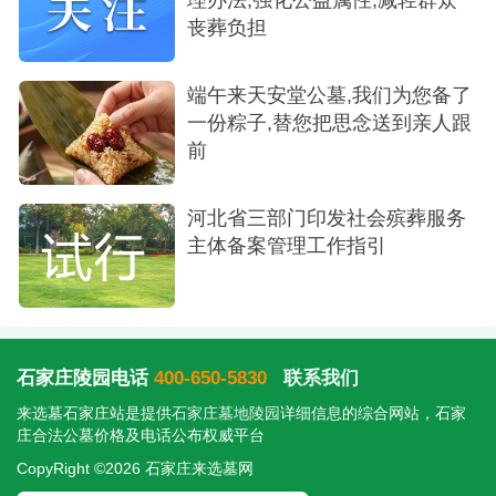
丧葬负担
端午来天安堂公墓,我们为您备了
一份粽子,替您把思念送到亲人跟
前
河北省三部门印发社会殡葬服务
主体备案管理工作指引
石家庄陵园电话
400-650-5830
联系我们
来选墓石家庄站是提供
石家庄墓地陵园
详细信息的综合网站，石家
庄合法公墓价格及电话公布权威平台
CopyRight ©2026 石家庄来选墓网