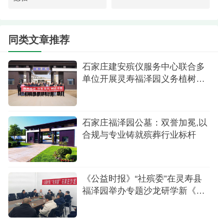
时空的情感连接——让无法到场的您，依然能够真
真切切地寄托对亲人的牵挂与思念，弥补心中那份
难以言说的遗憾。选择福泽园代祭服务，让爱不缺
同类文章推荐
席，让思念有归处。
石家庄建安殡仪服务中心联合多
单位开展灵寿福泽园义务植树暨
新规研学主题党日活动
石家庄福泽园公墓：双誉加冕,以
合规与专业铸就殡葬行业标杆
《公益时报》“社殡委”在灵寿县
福泽园举办专题沙龙研学新《殡
葬管理条例》促行业规范发展