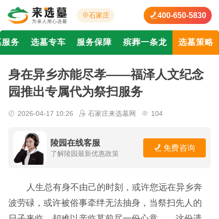
400-650-5830
石家庄
墓服务
选墓专车
服务保障
殡葬一条龙
选墓策略
身在异乡亦能尽孝——福泽人文纪念
园推出专属代为祭扫服务
2026-04-17 10:26
石家庄来选墓网
104
陵园在线客服
免费咨询
了解陵园最新优惠政策
人生总有身不由己的时刻，或许您远在异乡奔
波劳碌，或许被俗事牵绊无法抽身，当祭扫先人的
日子来临，却难以亲临墓前尽一份心意——这份遗