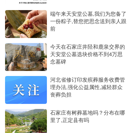
端午来天安堂公墓,我们为您备了
一份粽子,替您把思念送到亲人跟
前
今天在石家庄井陉和鹿泉交界的
天安堂公墓选块价格不到4万思
念墓碑
河北省修订印发殡葬服务收费管
理办法,强化公益属性,减轻群众
丧葬负担
石家庄有树葬墓地吗？分布在哪
里了,正定县有吗