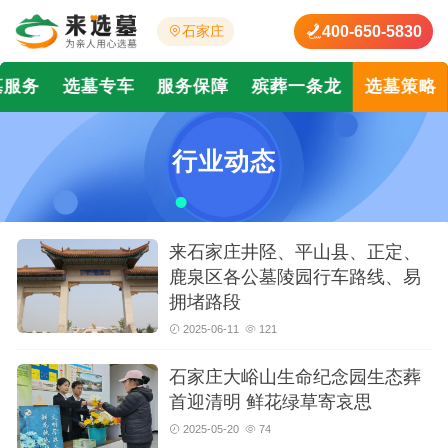
400-650-5830
石家庄
墓服务
选墓专车
服务保障
殡葬一条龙
选墓策略
行业动态
来石家庄井陉、平山县、正定、
鹿泉区各公墓陵园行车路线、易
拥堵路段
2025-06-11
121
石家庄大峪山生命纪念园生态葬
首迎清明 鲜花绿草寄哀思
2025-05-20
74