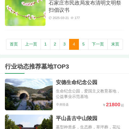
石家庄市民政局发布清明文明祭
扫倡议书
2025-03-21
177
首页
上一页
1
2
3
4
5
下一页
末页
行业动态推荐墓地TOP3
安德生命纪念公园
生命纪念公园，爱国主义教育基地，
公益事业示范基地
21800
井陉县
平山县古中山陵园
墓型种类多，生态葬，草坪葬，花坛