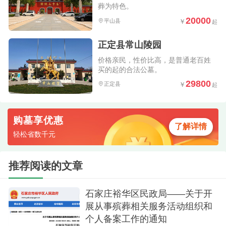
葬为特色。
20000
平山县
正定县常山陵园
价格亲民，性价比高，是普通老百姓
买的起的合法公墓。
29800
正定县
购墓享优惠
了解详情
轻松省数千元
推荐阅读的文章
石家庄裕华区民政局——关于开
展从事殡葬相关服务活动组织和
个人备案工作的通知