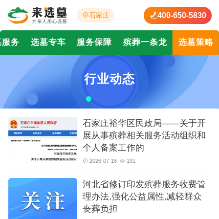
400-650-5830
石家庄
墓服务
选墓专车
服务保障
殡葬一条龙
选墓策略
行业动态
石家庄裕华区民政局——关于开
展从事殡葬相关服务活动组织和
个人备案工作的
2026-07-16
191
河北省修订印发殡葬服务收费管
理办法,强化公益属性,减轻群众
丧葬负担