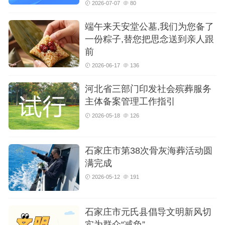
2026-07-07
80
端午来天安堂公墓,我们为您备了
一份粽子,替您把思念送到亲人跟
前
2026-06-17
136
河北省三部门印发社会殡葬服务
主体备案管理工作指引
2026-05-18
126
石家庄市第38次骨灰海葬活动圆
满完成
2026-05-12
191
石家庄市元氏县倡导文明新风切
实为群众“减负”