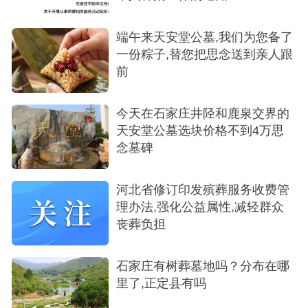
端午来天安堂公墓,我们为您备了
一份粽子,替您把思念送到亲人跟
前
今天在石家庄井陉和鹿泉交界的
天安堂公墓选块价格不到4万思
念墓碑
河北省修订印发殡葬服务收费管
理办法,强化公益属性,减轻群众
丧葬负担
石家庄有树葬墓地吗？分布在哪
里了,正定县有吗