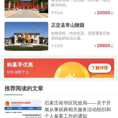
墓型种类多，生态葬，草坪葬，花坛
葬为特色。
20000
平山县
正定县常山陵园
价格亲民，性价比高，是普通老百姓
买的起的合法公墓。
29800
正定县
购墓享优惠
了解详情
轻松省数千元
推荐阅读的文章
石家庄裕华区民政局——关于开
展从事殡葬相关服务活动组织和
个人备案工作的通知