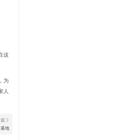
在这
，为
家人
右墓地