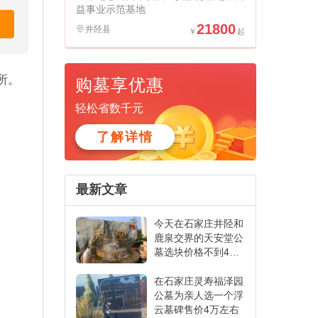
益事业示范基地
21800
井陉县
所。
购墓享优惠
轻松省数千元
了解详情
最新文章
今天在石家庄井陉和
鹿泉交界的天安堂公
墓选块价格不到4万
思念墓碑
在石家庄灵寿福泽园
公墓为亲人选一个浮
云墓碑售价4万左右