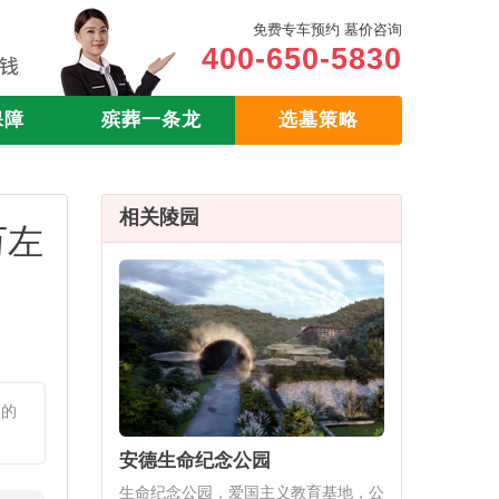
免费专车预约 墓价咨询
400-650-5830
保障
殡葬一条龙
选墓策略
相关陵园
万左
美的
安德生命纪念公园
生命纪念公园，爱国主义教育基地，公