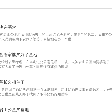
挑选墓穴
去神岩山公墓给我那因病去世的母亲选了块墓穴，在冬至的第二天我和老
作人员的帮助下安葬了婆婆，希望她在另一个世
墓给家婆买好了墓地
公经过多重考虑，在咨询过公公意见后，一块儿去神岩山公墓为婆婆选了
娘家人看了神岩山公墓的环境还有婆婆的碑型
墓长久相伴了
历史原因与奶奶两岸相隔一直无缘相见，这让奶奶差点带着遗憾离世，好
奶去世之前几天终于找到了爷爷奶奶得知后特
岩山公墓买墓地