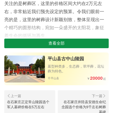
关注的是树葬区，这里的价格区间大约在2万元左
右，非常贴近我们预先设定的预算。令我们眼前一
亮的是，这里的树葬设计新颖别致，整体呈现出一
个精巧的圆形结构，宛如一朵盛开的太阳花，象征
着生命的循环与再生。
查看全部
树葬区的核心是一个精致的圆形平台，平台上
设计有如太阳般绽放的图案，象征着温暖与光明。
平山县古中山陵园
而中央部分则如同一轮朝阳，明亮而神圣，令人不
墓型种类多，生态葬，草坪葬，花坛
禁联想到生命的起源与永恒。在中心圆之上，两侧
葬为特色。
20000
还精心雕刻了两朵傲雪凌霜的梅花，梅香四溢，寓
平山县
意着坚韧与高洁，恰似亲人生前那份不屈的精神风
貌。
在石家庄正定常山陵园选个
在石家庄井陉县安德生命纪
军人墓碑价格在5万左右
念园选个价格为9千左右树葬
墓碑