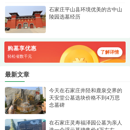
生机勃勃的树苗，它将随着时间的流逝而逐渐枝繁
石家庄平山县环境优美的古中山
叶茂，成为连接天地、融合生死的独特标志。这样
陵园选墓经历
的设计理念让我们深感欣慰，仿佛亲人的生命并未
终结，而是转化为大自然的一部分，继续在这个世
界上绵延生长。
购墓享优惠
了解详情
在详细了解了树葬的全部流程和服务内容之
轻松省数千元
后，我们一致决定选择其中一处符合我们心意的位
置，工作人员耐心细致地为我们办理了相关的手
最新文章
续，并承诺将严格按照我们的意愿布置和维护好这
块特殊的安息之地。
今天在石家庄井陉和鹿泉交界的
天安堂公墓选块价格不到4万思
念墓碑
在石家庄灵寿福泽园公墓为亲人
选一个浮云墓碑售价4万左右