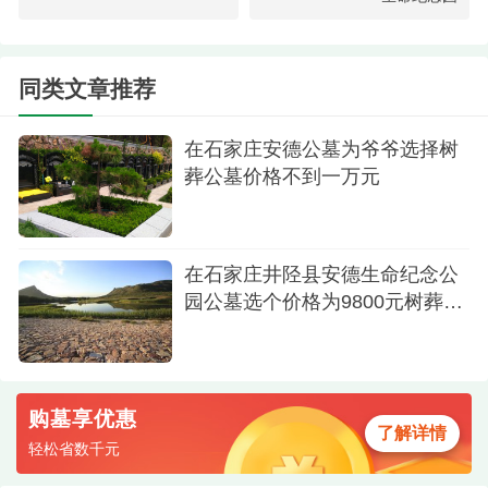
同类文章推荐
在石家庄安德公墓为爷爷选择树
葬公墓价格不到一万元
绿化环境
抵达安德生命纪念园
在石家庄井陉县安德生命纪念公
当我们驶入安德生命纪念园的停车场时，首先
园公墓选个价格为9800元树葬墓
映入眼帘的是那座圆环形状的“时空之门”。大门配以
型
雾森系统和金属网云，营造出一种穿越仙境与逝者
对话的奇幻意境。走进园区，我们被这里的环境深
购墓享优惠
深吸引。绿树成荫，花草繁茂，山水花木与四季光
了解详情
轻松省数千元
影交相辉映，让人心旷神怡。