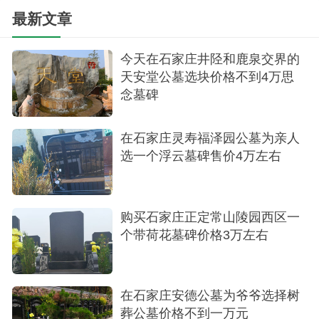
选购墓地的过程
最新文章
在接待中心，我们受到了工作人员的热情接
今天在石家庄井陉和鹿泉交界的
待。他们详细介绍了墓地的规划和葬式选择，包括
天安堂公墓选块价格不到4万思
生态树葬、卧碑、立碑等多种选项。在参观了多个
念墓碑
墓地区域后，我们被一处靠近自然山林的生态树葬
墓地所吸引。这里的环境幽静，让人感到宁静与安
在石家庄灵寿福泽园公墓为亲人
选一个浮云墓碑售价4万左右
详，非常适合作为家人的永久安息之所。
购买石家庄正定常山陵园西区一
个带荷花墓碑价格3万左右
在石家庄安德公墓为爷爷选择树
葬公墓价格不到一万元