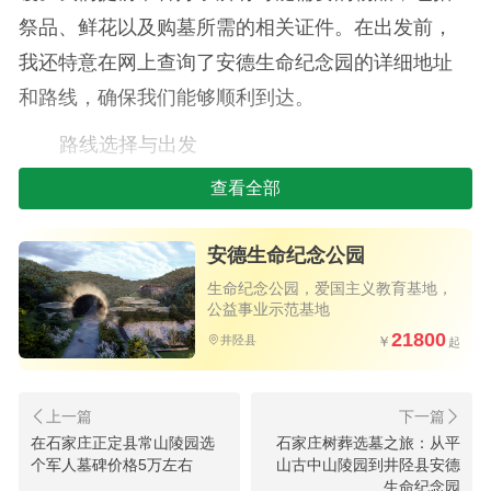
祭品、鲜花以及购墓所需的相关证件。在出发前，
我还特意在网上查询了安德生命纪念园的详细地址
和路线，确保我们能够顺利到达。
路线选择与出发
查看全部
我们选择的是自驾前往。从石家庄市区出发，
沿着南二环一路向西，行驶至537省道，再沿省道一
安德生命纪念公园
路西行至石太高速。在石太高速上右拐至衡井线，
生命纪念公园，爱国主义教育基地，
然后沿衡井线往东走，再南行不久，便看到了安德
公益事业示范基地
生命纪念园的指示牌。一路上，我们欣赏着沿途的
21800
井陉县
风景，心情既庄重又平静。
在石家庄正定县常山陵园选
石家庄树葬选墓之旅：从平
个军人墓碑价格5万左右
山古中山陵园到井陉县安德
生命纪念园