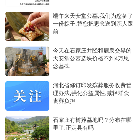
端午来天安堂公墓,我们为您备了
一份粽子,替您把思念送到亲人跟
前
今天在石家庄井陉和鹿泉交界的
天安堂公墓选块价格不到4万思
念墓碑
河北省修订印发殡葬服务收费管
理办法,强化公益属性,减轻群众
丧葬负担
石家庄有树葬墓地吗？分布在哪
里了,正定县有吗