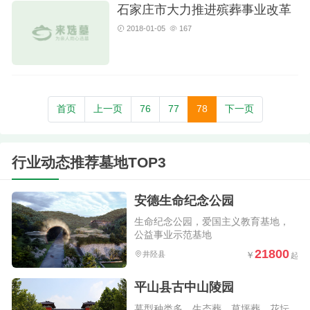
石家庄市大力推进殡葬事业改革
2018-01-05
167
首页
上一页
76
77
78
下一页
行业动态推荐墓地TOP3
安德生命纪念公园
生命纪念公园，爱国主义教育基地，
公益事业示范基地
21800
井陉县
平山县古中山陵园
墓型种类多，生态葬，草坪葬，花坛