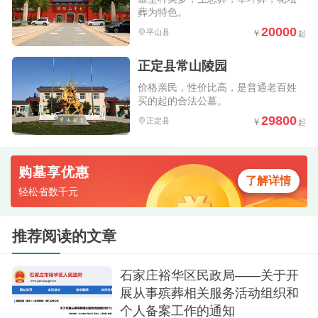
葬为特色。
20000
平山县
正定县常山陵园
价格亲民，性价比高，是普通老百姓
买的起的合法公墓。
29800
正定县
购墓享优惠
了解详情
轻松省数千元
推荐阅读的文章
石家庄裕华区民政局——关于开
展从事殡葬相关服务活动组织和
个人备案工作的通知