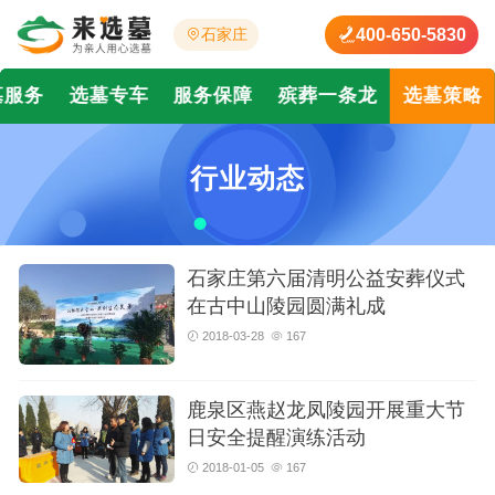
400-650-5830
石家庄
墓服务
选墓专车
服务保障
殡葬一条龙
选墓策略
行业动态
石家庄第六届清明公益安葬仪式
在古中山陵园圆满礼成
2018-03-28
167
鹿泉区燕赵龙凤陵园开展重大节
日安全提醒演练活动
2018-01-05
167