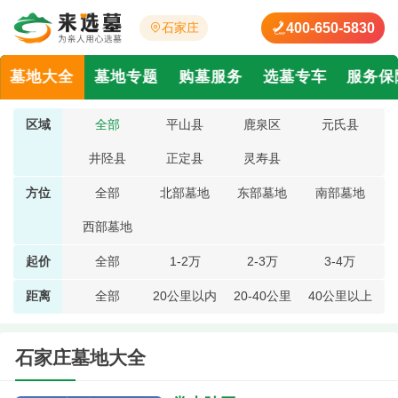
400-650-5830
石家庄
墓地大全
墓地专题
购墓服务
选墓专车
服务保
区域
全部
平山县
鹿泉区
元氏县
井陉县
正定县
灵寿县
方位
全部
北部墓地
东部墓地
南部墓地
西部墓地
起价
全部
1-2万
2-3万
3-4万
距离
全部
20公里以内
20-40公里
40公里以上
石家庄墓地大全