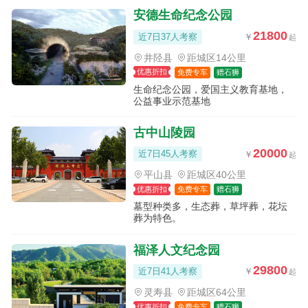
安德生命纪念公园
21800
近7日37人考察
井陉县
距城区14公里
优惠折扣
免费专车
赠石狮
生命纪念公园，爱国主义教育基地，
公益事业示范基地
古中山陵园
20000
近7日45人考察
平山县
距城区40公里
优惠折扣
免费专车
赠石狮
墓型种类多，生态葬，草坪葬，花坛
葬为特色。
福泽人文纪念园
29800
近7日41人考察
灵寿县
距城区64公里
优惠折扣
免费专车
赠石狮