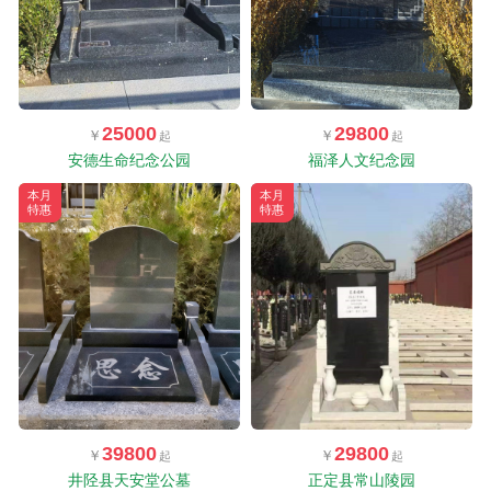
25000
29800
安德生命纪念公园
福泽人文纪念园
本月
本月
特惠
特惠
39800
29800
井陉县天安堂公墓
正定县常山陵园