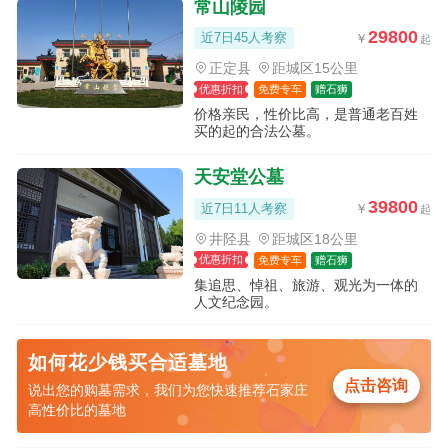
常山陵园
29800
近7日45人考察
正定县
距城区15公里
优惠折扣
免费专车
赠石狮
价格亲民，性价比高，是普通老百姓
买的起的合法公墓。
天安堂公墓
39800
近7日11人考察
井陉县
距城区18公里
优惠折扣
免费专车
赠石狮
集追思、悼祖、旅游、观光为一体的
人文纪念园。
如何花少钱买合适墓地
点击咨询
说出您的购墓需求，我们为您快速推荐石家庄
高性价比的墓地