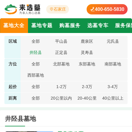
400-650-5830
石家庄
墓地大全
墓地专题
购墓服务
选墓专车
服务保
区域
全部
平山县
鹿泉区
元氏县
井陉县
正定县
灵寿县
方位
全部
北部墓地
东部墓地
南部墓地
西部墓地
起价
全部
1-2万
2-3万
3-4万
距离
全部
20公里以内
20-40公里
40公里以上
井陉县墓地