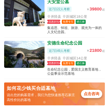
天安堂公墓
39800
近7日22人考察
井陉县
距城区18公里
优惠折扣
免费专车
赠石狮
集追思、悼祖、旅游、观光为一体的
人文纪念园。
安德生命纪念公园
21800
近7日49人考察
井陉县
距城区14公里
优惠折扣
免费专车
赠石狮
生命纪念公园，爱国主义教育基地，
公益事业示范基地
如何花少钱买合适墓地
点击咨询
说出您的购墓需求，我们为您快速推荐石家庄
高性价比的墓地