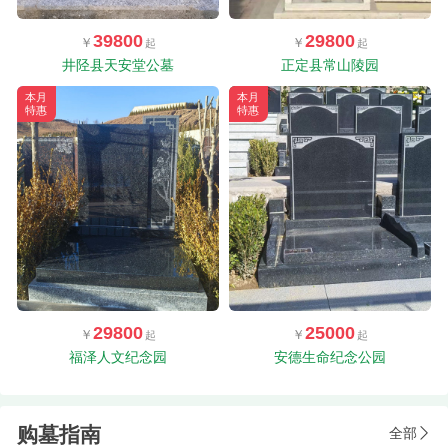
39800
29800
井陉县天安堂公墓
正定县常山陵园
本月
本月
特惠
特惠
29800
25000
福泽人文纪念园
安德生命纪念公园
购墓指南
全部