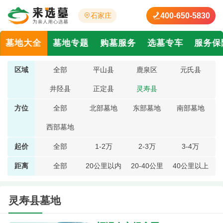
400-650-5830
石家庄
墓地大全
墓地专题
购墓服务
选墓专车
服务保
区域
全部
平山县
鹿泉区
元氏县
井陉县
正定县
灵寿县
方位
全部
北部墓地
东部墓地
南部墓地
西部墓地
起价
全部
1-2万
2-3万
3-4万
距离
全部
20公里以内
20-40公里
40公里以上
灵寿县墓地