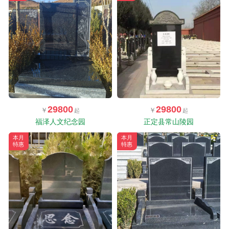
29800
29800
福泽人文纪念园
正定县常山陵园
本月
本月
特惠
特惠