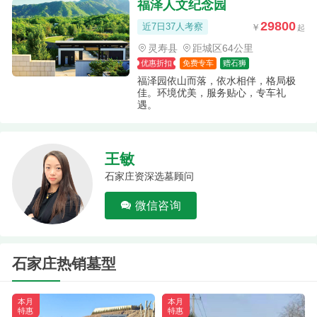
福泽人文纪念园
29800
近7日37人考察
灵寿县
距城区64公里
优惠折扣
免费专车
赠石狮
福泽园依山而落，依水相伴，格局极
佳。环境优美，服务贴心，专车礼
遇。
王敏
石家庄资深选墓顾问
微信咨询
石家庄热销墓型
本月
本月
特惠
特惠