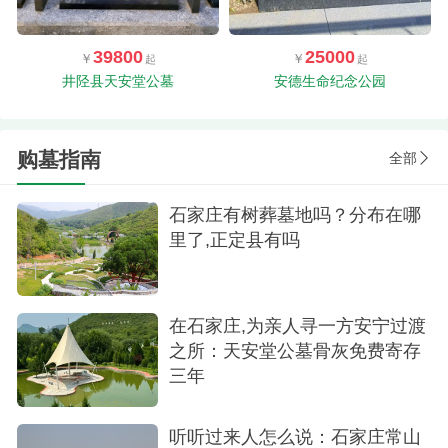
39800
25000
井陉县天安堂公墓
安德生命纪念公园
购墓指南
全部
石家庄有树葬墓地吗？分布在哪
里了,正定县有吗
在石家庄,为亲人寻一方安宁过渡
之所：天安堂公墓骨灰免费寄存
三年
听听过来人怎么说：石家庄常山