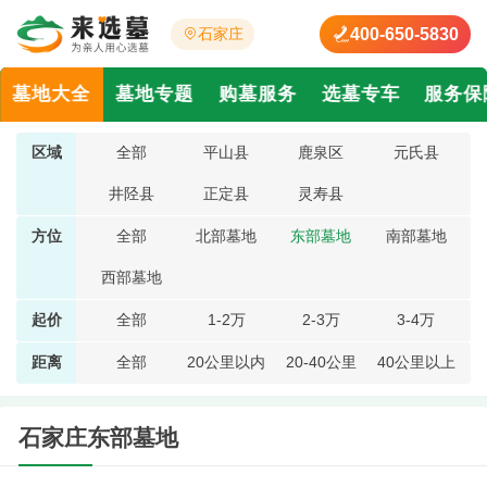
400-650-5830
石家庄
墓地大全
墓地专题
购墓服务
选墓专车
服务保
区域
全部
平山县
鹿泉区
元氏县
井陉县
正定县
灵寿县
方位
全部
北部墓地
东部墓地
南部墓地
西部墓地
起价
全部
1-2万
2-3万
3-4万
距离
全部
20公里以内
20-40公里
40公里以上
石家庄东部墓地