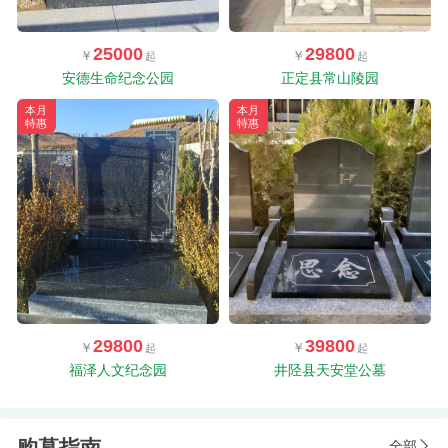
25000
29800
安德生命纪念公园
正定县常山陵园
本月
本月
特惠
特惠
29800
39800
福泽人文纪念园
井陉县天安堂公墓
购墓指南
全部